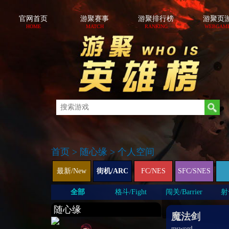
官网首页
游聚赛事
游聚排行榜
游聚页
HOME
MATCH
RANKING
WEBGAM
首页
>
随心缘
>
个人空间
最新/New
街机/ARC
FC/NES
SFC/SNES
全部
格斗/Fight
闯关/Barrier
射击
随心缘
魔法剑
msword