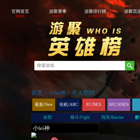
官网首页
游聚赛事
游聚排行榜
游聚页
HOME
MATCH
RANKING
WEBGAM
首页
>
小lei神
>
个人空间
最新/New
街机/ARC
FC/NES
SFC/SNES
全部
格斗/Fight
闯关/Barrier
射击
小lei神