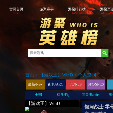
官网首页
游聚赛事
游聚排行榜
游聚页
HOME
MATCH
RANKING
WEBGAM
首页
>
【游戏王】WinD
>
个人空间
最新/New
街机/ARC
FC/NES
SFC/SNES
全部
格斗/Fight
闯关/Barrier
射击
【游戏王】WinD
银河战士 零
gba_metroidzm