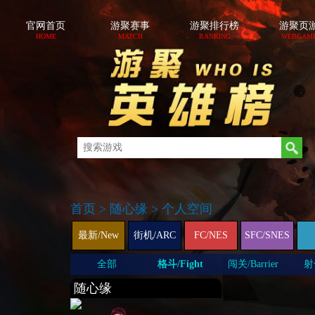
官网首页
游聚赛事
游聚排行榜
游聚页
HOME
MATCH
RANKING
WEBGAM
首页
>
随心缘
>
个人空间
最新/New
街机/ARC
FC/NES
SFC/SNES
全部
格斗/Fight
闯关/Barrier
射击
随心缘