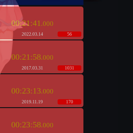
00:21:41
.000
2022.03.14
56
00:21:58
.000
2017.03.31
1031
00:23:13
.000
2019.11.19
170
00:23:58
.000