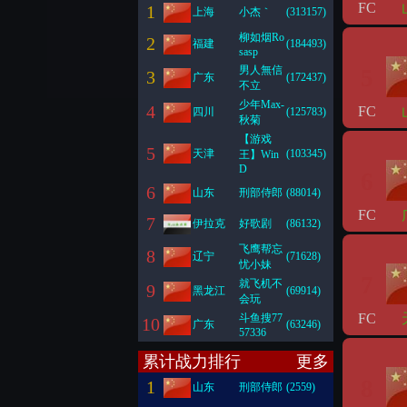
FC
1
上海
小杰｀
(313157)
柳如烟Ro
2
福建
(184493)
sasp
男人無信
5
3
广东
(172437)
不立
少年Max-
4
FC
四川
(125783)
秋菊
【游戏
5
天津
(103345)
王】Win
D
6
6
山东
刑部侍郎
(88014)
FC
7
伊拉克
好歌剧
(86132)
飞鹰帮忘
8
辽宁
(71628)
忧小妹
7
就飞机不
9
黑龙江
(69914)
会玩
FC
斗鱼搜77
10
广东
(63246)
57336
累计战力排行
更多
8
1
山东
刑部侍郎
(2559)