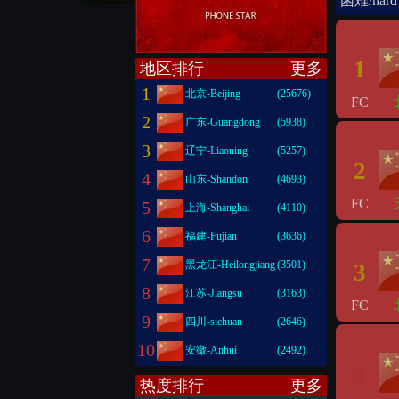
困难/hard
1
地区排行
更多
1
北京-Beijing
(25676)
FC
2
广东-Guangdong
(5938)
3
辽宁-Liaoning
(5257)
2
4
山东-Shandon
(4693)
FC
5
上海-Shanghai
(4110)
6
福建-Fujian
(3636)
7
黑龙江-Heilongjiang
(3501)
3
8
江苏-Jiangsu
(3163)
FC
9
四川-sichuan
(2646)
10
安徽-Anhui
(2492)
4
热度排行
更多