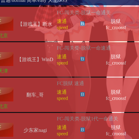
普通/normal
简单/easy
天王/SSS
FC-闯关类-脱狱一命通关
速通
脱狱
【游戏王】断水
speed
fc_croossf
北京
FC-闯关类-脱狱一命速通
速通
脱狱
【游戏王】WinD
speed
fc_croossf
天津
FC脱狱 速通
速通
脱狱
翻车_哥
speed
fc_croossf
北京
FC-闯关类-脱狱1代一命通关
速通
脱狱
少东家nagi
speed
fc_croossf