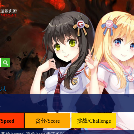
游聚页游
WEBGAME
脱狱
f
Speed
贪分/Score
挑战/Challenge