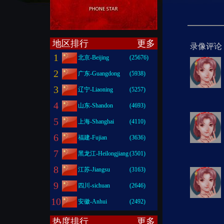
地区排行
更多
录像评论
1
北京-Beijing
(25676)
2
广东-Guangdong
(5938)
3
辽宁-Liaoning
(5257)
4
山东-Shandon
(4693)
5
上海-Shanghai
(4110)
6
福建-Fujian
(3636)
7
黑龙江-Heilongjiang
(3501)
8
江苏-Jiangsu
(3163)
9
四川-sichuan
(2646)
10
安徽-Anhui
(2492)
热度排行
更多