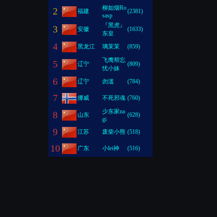
柳如烟Ro
2
福建
(2381)
sasp
『黑虎』
3
安徽
(1633)
东皇
4
黑龙江
璃茉茉
(859)
飞鹰帮忘
5
辽宁
(809)
忧小妹
6
辽宁
勿滥
(784)
7
挪威
不死邪魂
(760)
少东家na
8
山东
(628)
gi
9
江苏
废柴小熊
(518)
10
广东
小lei神
(516)