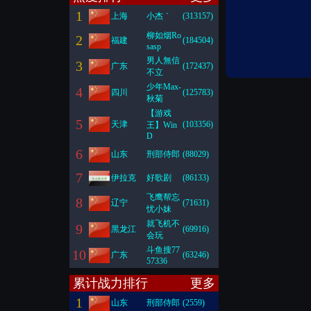
1
上海
小杰｀
(313157)
柳如烟Ro
2
福建
(184504)
sasp
男人無信
3
广东
(172437)
不立
少年Max-
4
四川
(125783)
秋菊
【游戏
5
天津
(103356)
王】Win
D
6
山东
刑部侍郎
(88029)
7
伊拉克
好歌剧
(86133)
飞鹰帮忘
8
辽宁
(71631)
忧小妹
就飞机不
9
黑龙江
(69916)
会玩
斗鱼搜77
10
广东
(63246)
57336
累计战力排行
更多
1
山东
刑部侍郎
(2559)