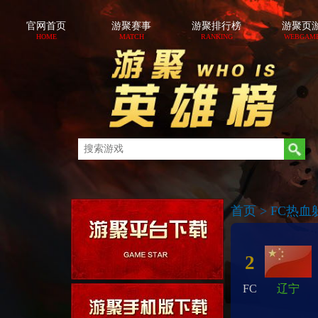
官网首页
游聚赛事
游聚排行榜
游聚页
HOME
MATCH
RANKING
WEBGAM
首页
>
FC热血躲
2
FC
辽宁