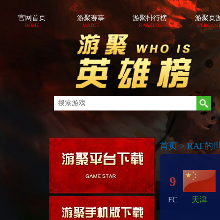
官网首页
游聚赛事
游聚排行榜
游聚页
HOME
MATCH
RANKING
WEBGAM
首页
>
RAF的世界
9
FC
天津