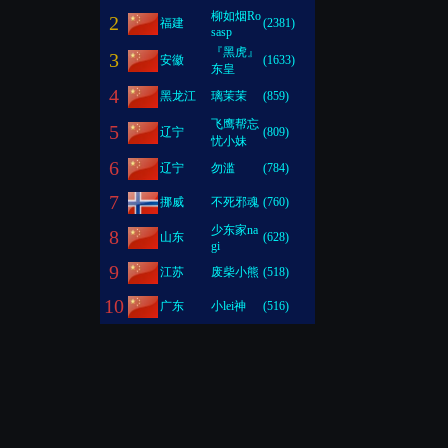
柳如烟Ro
2
福建
(2381)
sasp
『黑虎』
3
安徽
(1633)
东皇
4
黑龙江
璃茉茉
(859)
飞鹰帮忘
5
辽宁
(809)
忧小妹
6
辽宁
勿滥
(784)
7
挪威
不死邪魂
(760)
少东家na
8
山东
(628)
gi
9
江苏
废柴小熊
(518)
10
广东
小lei神
(516)