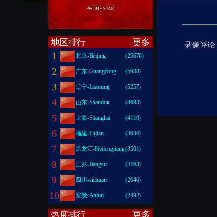
地区排行
更多
录像评论
1
北京-Beijing
(25676)
2
广东-Guangdong
(5938)
3
辽宁-Liaoning
(5257)
4
山东-Shandon
(4693)
5
上海-Shanghai
(4110)
6
福建-Fujian
(3636)
7
黑龙江-Heilongjiang
(3501)
8
江苏-Jiangsu
(3163)
9
四川-sichuan
(2646)
10
安徽-Anhui
(2492)
热度排行
更多