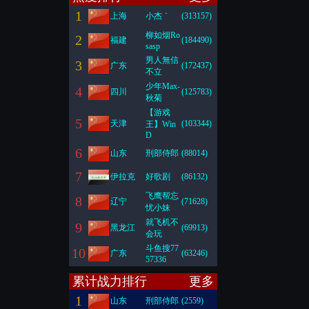
1
上海
小杰｀
(313157)
柳如烟Ro
2
福建
(184490)
sasp
男人無信
3
广东
(172437)
不立
少年Max-
4
四川
(125783)
秋菊
【游戏
5
天津
(103344)
王】Win
D
6
山东
刑部侍郎
(88014)
7
伊拉克
好歌剧
(86132)
飞鹰帮忘
8
辽宁
(71628)
忧小妹
就飞机不
9
黑龙江
(69913)
会玩
斗鱼搜77
10
广东
(63246)
57336
累计战力排行
更多
1
山东
刑部侍郎
(2559)