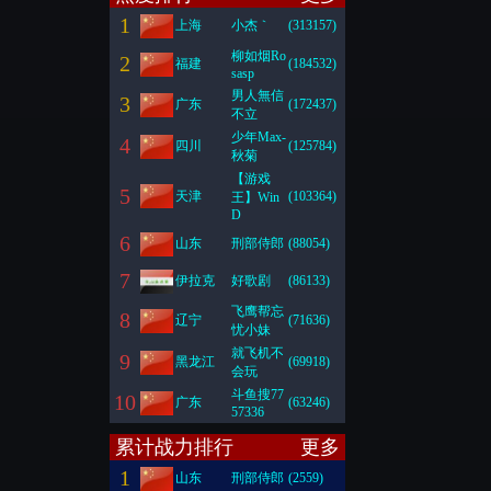
1
上海
小杰｀
(313157)
柳如烟Ro
2
福建
(184532)
sasp
男人無信
3
广东
(172437)
不立
少年Max-
4
四川
(125784)
秋菊
【游戏
5
天津
(103364)
王】Win
D
6
山东
刑部侍郎
(88054)
7
伊拉克
好歌剧
(86133)
飞鹰帮忘
8
辽宁
(71636)
忧小妹
就飞机不
9
黑龙江
(69918)
会玩
斗鱼搜77
10
广东
(63246)
57336
累计战力排行
更多
1
山东
刑部侍郎
(2559)