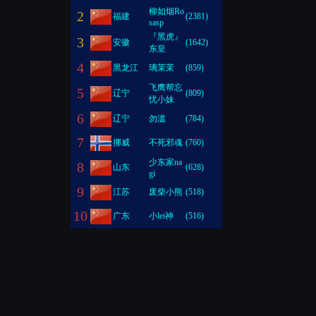
柳如烟Ro
2
福建
(2381)
sasp
『黑虎』
3
安徽
(1642)
东皇
4
黑龙江
璃茉茉
(859)
飞鹰帮忘
5
辽宁
(809)
忧小妹
6
辽宁
勿滥
(784)
7
挪威
不死邪魂
(760)
少东家na
8
山东
(628)
gi
9
江苏
废柴小熊
(518)
10
广东
小lei神
(516)