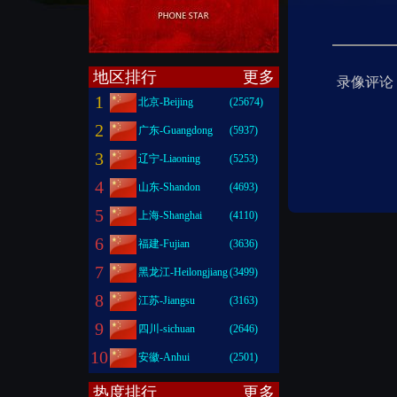
地区排行
更多
录像评论
1
北京-Beijing
(25674)
2
广东-Guangdong
(5937)
3
辽宁-Liaoning
(5253)
4
山东-Shandon
(4693)
5
上海-Shanghai
(4110)
6
福建-Fujian
(3636)
7
黑龙江-Heilongjiang
(3499)
8
江苏-Jiangsu
(3163)
9
四川-sichuan
(2646)
10
安徽-Anhui
(2501)
热度排行
更多