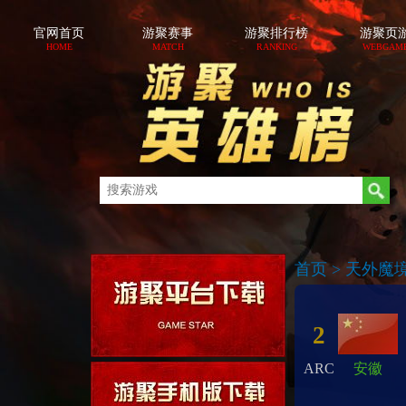
官网首页
游聚赛事
游聚排行榜
游聚页
HOME
MATCH
RANKING
WEBGAM
首页
>
天外魔境BO
2
ARC
安徽