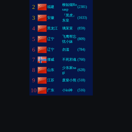
柳如烟Ro
2
福建
(2381)
sasp
『黑虎』
3
安徽
(1633)
东皇
4
黑龙江
璃茉茉
(859)
飞鹰帮忘
5
辽宁
(809)
忧小妹
6
辽宁
勿滥
(784)
7
挪威
不死邪魂
(760)
少东家na
8
山东
(628)
gi
9
江苏
废柴小熊
(518)
10
广东
小lei神
(516)