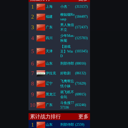
1
上海
小杰｀
(313157)
柳如烟Ro
2
福建
(184497)
sasp
男人無信
3
广东
(172437)
不立
少年Max-
4
四川
(125783)
秋菊
【游戏
5
天津
(103345)
王】Win
D
6
山东
刑部侍郎
(88016)
7
伊拉克
好歌剧
(86132)
飞鹰帮忘
8
辽宁
(71629)
忧小妹
就飞机不
9
黑龙江
(69915)
会玩
斗鱼搜77
10
广东
(63246)
57336
累计战力排行
更多
1
山东
刑部侍郎
(2559)