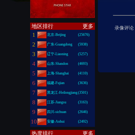
地区排行
更多
录像评论
1
北京-Beijing
(25676)
2
广东-Guangdong
(5938)
3
辽宁-Liaoning
(5257)
4
山东-Shandon
(4693)
5
上海-Shanghai
(4110)
6
福建-Fujian
(3636)
7
黑龙江-Heilongjiang
(3501)
8
江苏-Jiangsu
(3163)
9
四川-sichuan
(2646)
10
安徽-Anhui
(2492)
热度排行
更多