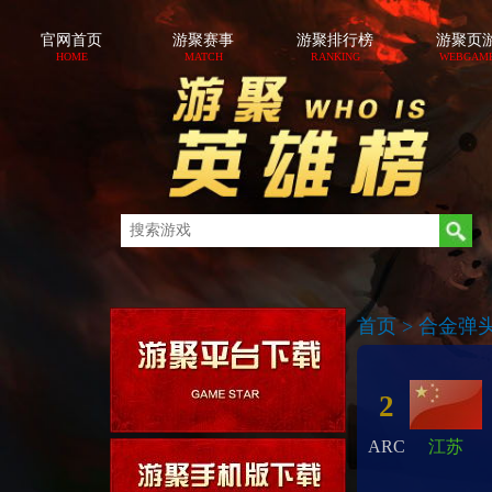
官网首页
游聚赛事
游聚排行榜
游聚页
HOME
MATCH
RANKING
WEBGAM
首页
>
合金弹头X
2
ARC
江苏