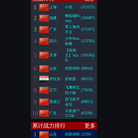
1
上海
小杰｀
(313157)
柳如烟Ro
2
福建
(184487)
sasp
男人無信
3
广东
(172437)
不立
少年Max-
4
四川
(125783)
秋菊
【游戏
5
天津
(103342)
王】Win
D
6
山东
刑部侍郎
(88010)
7
伊拉克
好歌剧
(86132)
飞鹰帮忘
8
辽宁
(71626)
忧小妹
就飞机不
9
黑龙江
(69912)
会玩
斗鱼搜77
10
广东
(63246)
57336
累计战力排行
更多
1
山东
刑部侍郎
(2559)