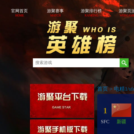
官网首页
游聚赛事
游聚排行榜
游聚页
HOME
MATCH
RANKING
WEBGAM
首页
>
电精1/sfc
1
SFC
新疆