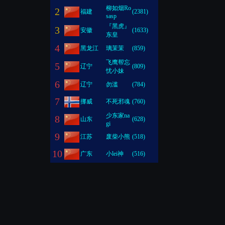
柳如烟Ro
2
福建
(2381)
sasp
『黑虎』
3
安徽
(1633)
东皇
4
黑龙江
璃茉茉
(859)
飞鹰帮忘
5
辽宁
(809)
忧小妹
6
辽宁
勿滥
(784)
7
挪威
不死邪魂
(760)
少东家na
8
山东
(628)
gi
9
江苏
废柴小熊
(518)
10
广东
小lei神
(516)