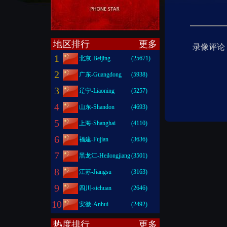
地区排行
更多
录像评论
1
北京-Beijing
(25671)
2
广东-Guangdong
(5938)
3
辽宁-Liaoning
(5257)
4
山东-Shandon
(4693)
5
上海-Shanghai
(4110)
6
福建-Fujian
(3636)
7
黑龙江-Heilongjiang
(3501)
8
江苏-Jiangsu
(3163)
9
四川-sichuan
(2646)
10
安徽-Anhui
(2492)
热度排行
更多