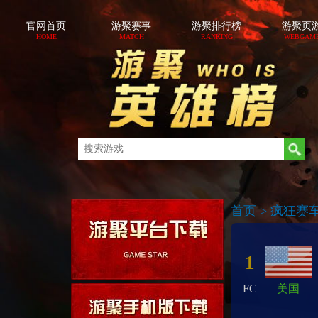
官网首页
游聚赛事
游聚排行榜
游聚页
HOME
MATCH
RANKING
WEBGAM
首页
>
疯狂赛车/f
1
FC
美国