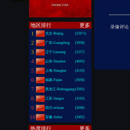
地区排行
更多
录像评论
1
北京-Beijing
(25671)
2
广东-Guangdong
(5938)
3
辽宁-Liaoning
(5257)
4
山东-Shandon
(4693)
5
上海-Shanghai
(4110)
6
福建-Fujian
(3636)
7
黑龙江-Heilongjiang
(3501)
8
江苏-Jiangsu
(3163)
9
四川-sichuan
(2646)
10
安徽-Anhui
(2492)
热度排行
更多