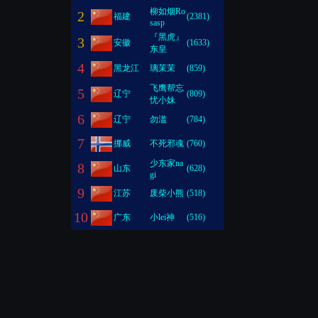
柳如烟Ro
2
福建
(2381)
sasp
『黑虎』
3
安徽
(1633)
东皇
4
黑龙江
璃茉茉
(859)
飞鹰帮忘
5
辽宁
(809)
忧小妹
6
辽宁
勿滥
(784)
7
挪威
不死邪魂
(760)
少东家na
8
山东
(628)
gi
9
江苏
废柴小熊
(518)
10
广东
小lei神
(516)