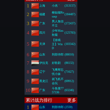
1
上海
小杰｀
(313157)
柳如烟Ro
2
福建
(184487)
sasp
男人無信
3
广东
(172437)
不立
少年Max-
4
四川
(125783)
秋菊
【游戏
5
天津
(103342)
王】Win
D
6
山东
刑部侍郎
(88010)
7
伊拉克
好歌剧
(86132)
飞鹰帮忘
8
辽宁
(71627)
忧小妹
就飞机不
9
黑龙江
(69912)
会玩
斗鱼搜77
10
广东
(63246)
57336
累计战力排行
更多
1
山东
刑部侍郎
(2559)