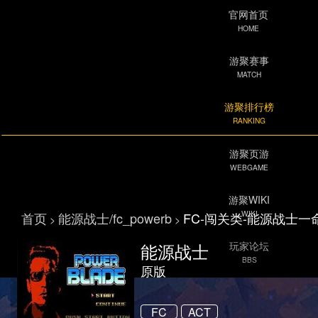
官网首页
HOME
游聚赛事
MATCH
游聚排行榜
RANKING
游聚页游
WEBGAME
游聚WIKI
WIKI
首页
能源战士/fc_powerb
FC-闯关类-能源战士一
>
>
能源战士
玩家论坛
BBS
原版
FC
ACT