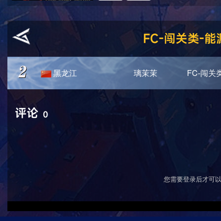
FC-闯关类-
黑龙江
璃茉茉
FC-闯关
评论
0
您需要登录后才可以