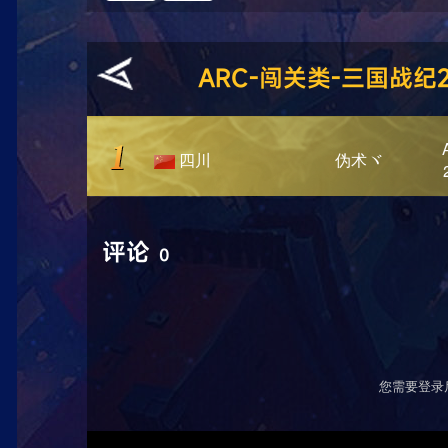
ARC-闯关类-三国战
四川
伪术ヾ
评论
0
您需要登录