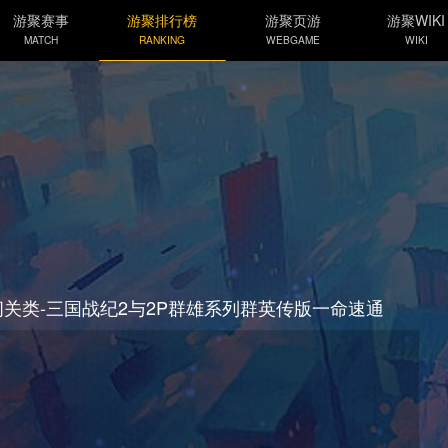
游聚赛事
游聚排行榜
游聚页游
游聚WIKI
MATCH
RANKING
WEBGAME
WIKI
-闯关类-三国战纪2与2P群雄系列群英传版一命速通