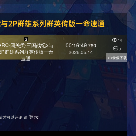
纪2与2P群雄系列群英传版一命速通
14
00:16:49
ARC-闯关类-三国战纪2与
.760
0
2P群雄系列群英传版一命
2026.05.14
速通
录像下载
登录
后才可以评论 请