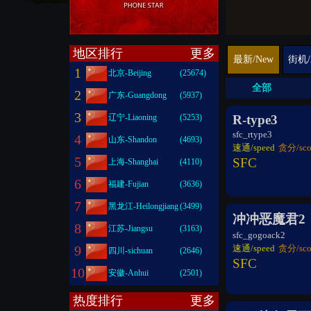
地区排行
更多
最新/New
街机/
1
北京-Beijing
(25674)
全部
2
广东-Guangdong
(5937)
3
辽宁-Liaoning
(5253)
R-type3
sfc_rtype3
4
山东-Shandon
(4693)
速通/speed
贪分/sco
5
SFC
上海-Shanghai
(4110)
6
福建-Fujian
(3636)
7
黑龙江-Heilongjiang
(3499)
冲冲恶魔君2
8
江苏-Jiangsu
(3163)
sfc_gogoack2
9
速通/speed
贪分/sco
四川-sichuan
(2646)
SFC
10
安徽-Anhui
(2501)
热度排行
更多