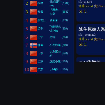
柳如烟Ro
sfc_svatno
2
福建
(2381)
sasp
速通/speed
贪分/sco
『黑虎』
SFC
3
安徽
(1642)
东皇
4
黑龙江
璃茉茉
(859)
飞鹰帮忘
5
战斗原始人系
辽宁
(809)
忧小妹
sfc_joeamac3
6
辽宁
勿滥
(784)
速通/speed
贪分/sco
SFC
7
挪威
不死邪魂
(760)
少东家na
8
山东
(628)
gi
9
江苏
废柴小熊
(518)
SFC泡泡龙
sfc_pbobblen
10
广东
小lei神
(516)
速通/speed
贪分/sco
SFC
忍者神龟4
sfc_tmnt4