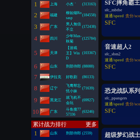
SFC摔角霸王
1
上海
小杰｀
(313163)
sfc_mbtbe
柳如烟Ro
2
福建
(184558)
速通/speed
贪分/sco
sasp
SFC
男人無信
3
广东
(172438)
不立
少年Max-
4
四川
(125784)
秋菊
音速超人2
【游戏
5
天津
(103367)
王】Win
sfc_sbm2
D
速通/speed
贪分/sco
6
SFC
山东
刑部侍郎
(88088)
7
伊拉克
好歌剧
(86133)
飞鹰帮忘
8
辽宁
(71639)
恐龙战队系
忧小妹
就飞机不
sfc_ppangers
9
黑龙江
(69927)
会玩
速通/speed
贪分/sco
斗鱼搜77
SFC
10
广东
(63246)
57336
累计战力排行
更多
1
山东
刑部侍郎
(2559)
超级梦幻战士