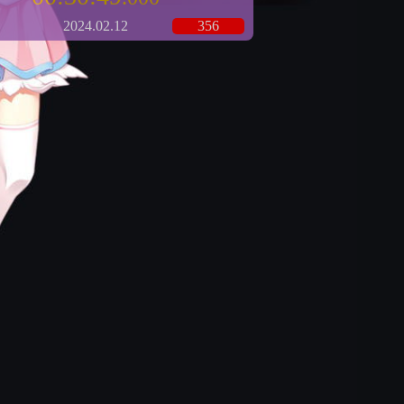
2024.02.12
356