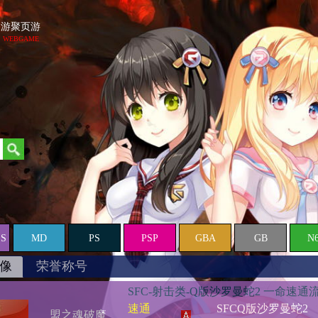
游聚页游
WEBGAME
ES
MD
PS
PSP
GBA
GB
N
像
荣誉称号
SFC-射击类-Q版沙罗曼蛇2 一命速通
速通
SFCQ版沙罗曼蛇2
盟之魂破魔