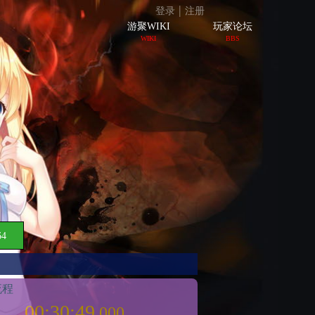
|
登录
注册
游聚WIKI
玩家论坛
WIKI
BBS
64
流程
00:30:49
.000