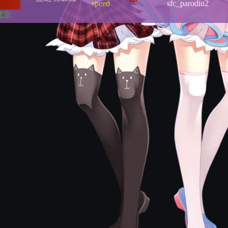
speed
sfc_parodiu2
北京