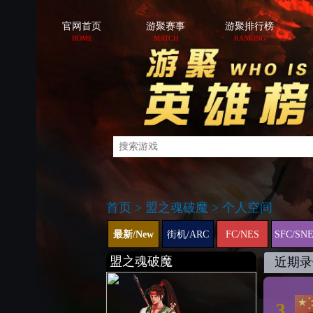
官网首页
游聚赛事
游聚排行榜
HOME
MATCH
RANKING
首页
>
盟之魂破魔
>
个人空间
最新/New
街机/ARC
FC/NES
SFC/SN
盟之魂破魔
近期录
3