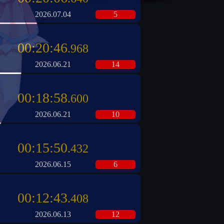
2026.07.04
5
00:20:46
.968
2026.06.21
14
00:18:58
.600
2026.06.21
10
00:15:50
.432
2026.06.15
6
00:12:43
.408
2026.06.13
12