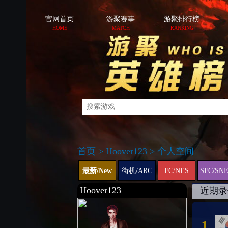
官网首页
游聚赛事
游聚排行榜
HOME
MATCH
RANKING
首页
>
Hoover123
>
个人空间
最新/New
街机/ARC
FC/NES
SFC/SN
Hoover123
近期录
1