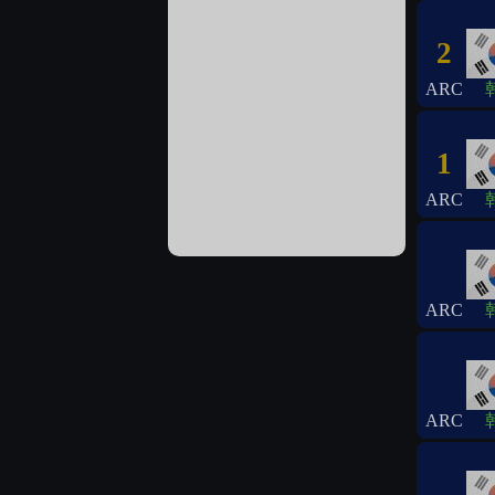
2
ARC
1
ARC
ARC
ARC