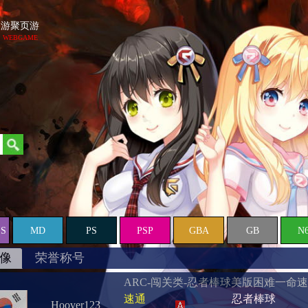
游聚页游
WEBGAME
ES
MD
PS
PSP
GBA
GB
N
像
荣誉称号
ARC-闯关类-忍者棒球美版困难一命
速通
忍者棒球
Hoover123