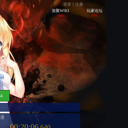
|
登录
注册
游聚WIKI
玩家论坛
WIKI
BBS
64
速通
00:20:06
.640