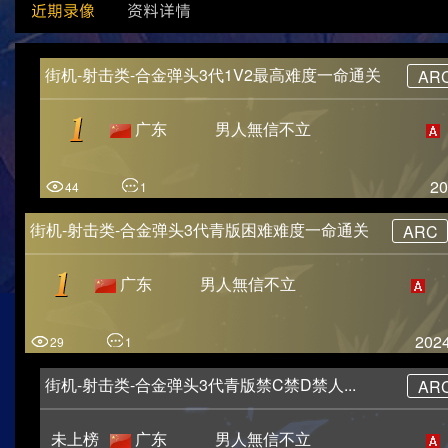
近期录像
资料详情
街机-射击类-合金弹头3代1V2最高难度一命通关
AR
广东
男人無信不立
20
44
1
街机-射击类-合金弹头3代青版困难难度一命通关
ARC
广东
男人無信不立
2024
29
1
街机-射击类-合金弹头3代青版禁C禁D禁人...
AR
未上榜
广东
男人無信不立