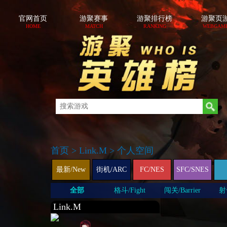
官网首页
游聚赛事
游聚排行榜
游聚页
HOME
MATCH
RANKING
WEBGAM
首页
>
Link.M
>
个人空间
最新/New
街机/ARC
FC/NES
SFC/SNES
全部
格斗/Fight
闯关/Barrier
射击
Link.M