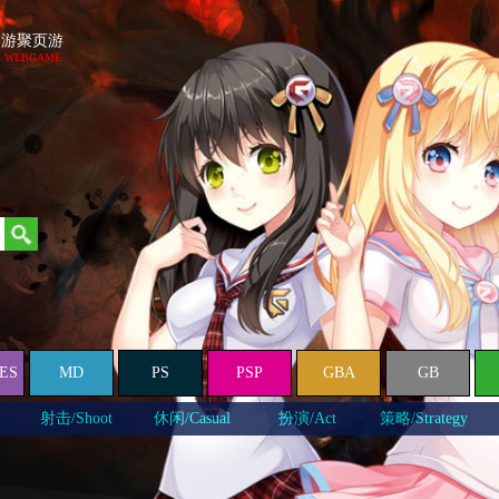
游聚页游
WEBGAME
ES
MD
PS
PSP
GBA
GB
射击/Shoot
休闲/Casual
扮演/Act
策略/Strategy